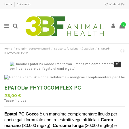
Home
Chi siamo
Wishlist (
0
)
0
Home
Mangimi complementari
Supporto funzionalità epatica
EPATOL®
PHYTOCOMPLEX PC
EPATOL® PHYTOCOMPLEX PC
23,00 €
Tasse incluse
Epatol PC Gocce
 è un mangime complementare liquido per 
cani e gatti formulato con tre estratti vegetali titolati: 
Cardo 
mariano
 (30.000 mg/kg),
 Curcuma longa
 (30.000 mg/kg) e 