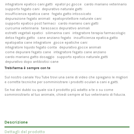
integratore epatico cani gatti
epatol pc gocce
cardo mariano veterinario
supporto fegato cani
depurativo naturale gatti
insufficienza epatica cane
fegato gatto intossicato
depurazione fegato animali
epatoprotettore naturale cani
supporto epatico post farmaci
cardo mariano cani gatti
curcuma veterinaria
tarassaco depurativo animali
estratti vegetali epatici
silimarina cani
integratore terapia farmacologic
detox fegato gatto
cane anziano fegato
insufficienza epatica gatto
epatopatia cane integratore
gocce epatiche cani
integratore liquido fegato conta
depurativo gocce animali
come depurare fegato cane
integratore fegato cane anziano
cardo mariano gatto dosaggio
supporto epatico naturale gatti
depurativo dopo antibiotici cane
Trebifarma è sempre con te
Sul nostro canale You Tube trovi una serie di video che spiegano le migliori
e corrette tecniche per somministrare i prodotti oculari a cani e gatti.
Se hai dei dubbi su quale sia il prodotto più adatto a te o su come
somministrarlo al tuo animale, chiedi sempre al tuo veterinario di fiducia.
Descrizione
Dettagli del prodotto