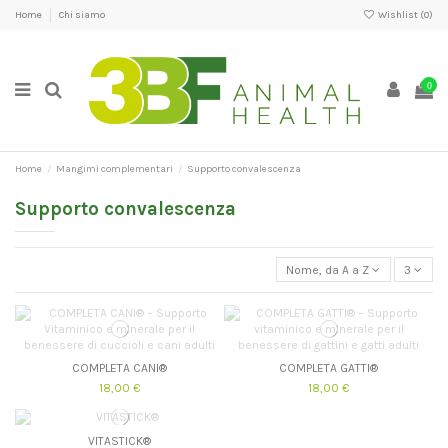
Home
Chi siamo
Wishlist (
0
)
0
Home
Mangimi complementari
Supporto convalescenza
Supporto convalescenza
Nome, da A a Z
3
COMPLETA CANI®
COMPLETA GATTI®
18,00 €
18,00 €
VITASTICK®