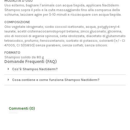
MODALITÀ D’USO
Uso esterno, bagnare l’animale con acqua tiepida, applicare Nactiderm
Shampoo sopra il pelo e la cute massaggiando fino alla comparsa della
schiuma, lasciare agire per 5-10 minuti e risciacquare con acqua tiepida.
COMPOSIZIONE
Olio vegetale idrogenato, sodio coccoil isetionato, acqua, polyglyceryl-4
laurate, acetil cisteinacocamidopropil betaina, zinco gluconato, glicerina,
olio di noccioli di argania spinosa, seta idrolizzata, diacetato di glutammato
tetrasodico, profumo, fenossietanolo, sorbato di potassio, coloranti [+/ - Cl
47005, CI S|15850] senza parabeni, senza solfati, senza siliconi.
FORMATO
Shampoo solido da 80 g
Domande Frequenti (FAQ)
Cos’è Shampoo Nactiderm?
Cosa contiene e come funziona Shampoo Nactiderm?
Commenti (0)